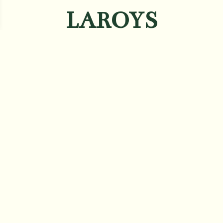
LAROYS
CHAMBRE
Välkommen till Laroys Chambre, platsen där
exklusiv atmosfär möter minnesvärda fester mitt
i hjärtat av Stureplan. Här erbjuds våra gäster
möjligheten att boka hela lokalen för en unik och
oförglömlig upplevelse.
Vår Chambre skapar en festlig stämning som når
nya höjder, och vårt dedikerade team är
specialiserat på att leverera minnesvärda privata
middagsupplevelser. Med sex eleganta, runda